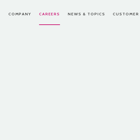
T
COMPANY
CAREERS
NEWS & TOPICS
CUSTOMER
ERS
HOME
スパートナー申し込み
先輩たちの声
お問い合わせ
CEO挨拶
沿革
FAQ
人に聞いたら問題を解決してくれるだ
頼りにされる営業になることが僕の