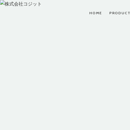
HOME
PRODUC
INTERVIEW 02
CARE
営業部
CUSTOMER
CAREERS
2022年 新卒入社
COMPANY
お問い合わせ、ビジネ
コジットでは夢と希望
株式会社コジットにつ
スパートナーのお申し
を持った仲間を募集し
ビジネ
いてをご案内します。
込みなど、お気軽にお
ています。
問い合わせください。
COMPANY TOP
CAREERS TOP
CUSTOMER TOP
あの
社内外で