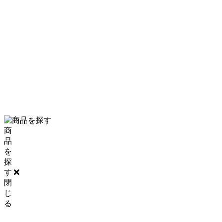
PRIVACY POLICY
SITE MAP
0120-06-5210
商
品
を
探
す
閉
じ
る