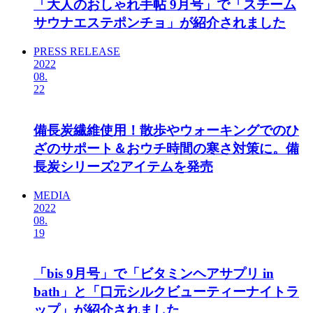
「大人のおしゃれ手帖 9月号」で「スチーム
サウナエステポンチョ」が紹介されました
PRESS RELEASE
2022
08.
22
備長炭繊維使用！散歩やウォーキングでのひ
ざのサポート＆おウチ時間の寒さ対策に。備
長炭シリーズ2アイテムを発売
MEDIA
2022
08.
19
「bis 9月号」で「ビタミンヘアサプリ in
bath」と「口元シルクビューティーナイトラ
ップ」が紹介されました