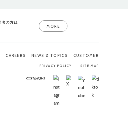
業者の方は
MORE
P
CAREERS
NEWS & TOPICS
CUSTOMER
PRIVACY POLICY
SITE MAP
COGIT公式SNS