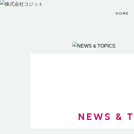
HOME
CUSTOMER
CAREERS
COMPANY
お問い合わせ、ビジネ
コジットでは夢と希望
株式会社コジットにつ
スパートナーのお申し
を持った仲間を募集し
ビジネ
いてをご案内します。
込みなど、お気軽にお
ています。
問い合わせください。
COMPANY TOP
CAREERS TOP
CUSTOMER TOP
NEWS & 