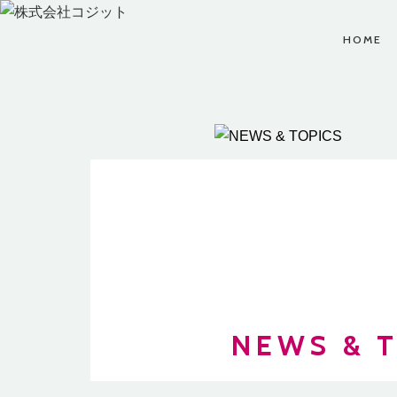
HOME
CUSTOMER
CAREERS
COMPANY
お問い合わせ、ビジネ
コジットでは夢と希望
株式会社コジットにつ
スパートナーのお申し
を持った仲間を募集し
ビジネ
いてをご案内します。
込みなど、お気軽にお
ています。
問い合わせください。
COMPANY TOP
CAREERS TOP
CUSTOMER TOP
NEWS & 