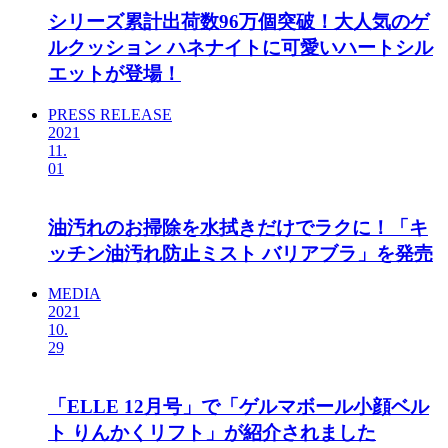
シリーズ累計出荷数96万個突破！大人気のゲ
ルクッション ハネナイトに可愛いハートシル
エットが登場！
PRESS RELEASE
2021
11.
01
油汚れのお掃除を水拭きだけでラクに！「キ
ッチン油汚れ防止ミスト バリアブラ」を発売
MEDIA
2021
10.
29
「ELLE 12月号」で「ゲルマボール小顔ベル
ト りんかくリフト」が紹介されました