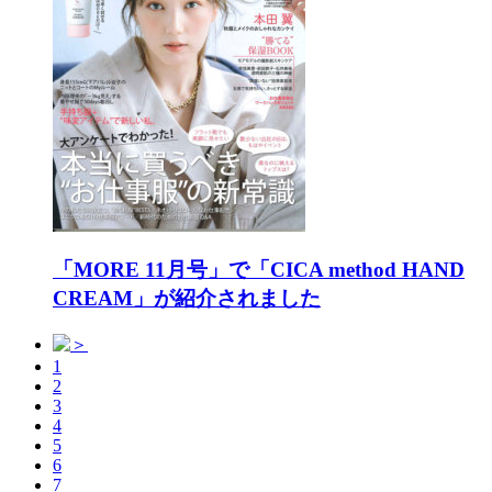
「MORE 11月号」で「CICA method HAND
CREAM」が紹介されました
1
2
3
4
5
6
7