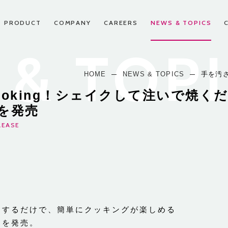
PRODUCT
COMPANY
CAREERS
NEWS & TOPICS
& TOP
HOME
NEWS & TOPICS
手を汚さ
ooking！シェイクして注いで焼く
スパートナー申し込み
先輩たちの声
お問い合わせ
CEO挨拶
沿革
FAQ
を発売
LEASE
りするだけで、簡単にクッキングが楽しめる
」を発売。