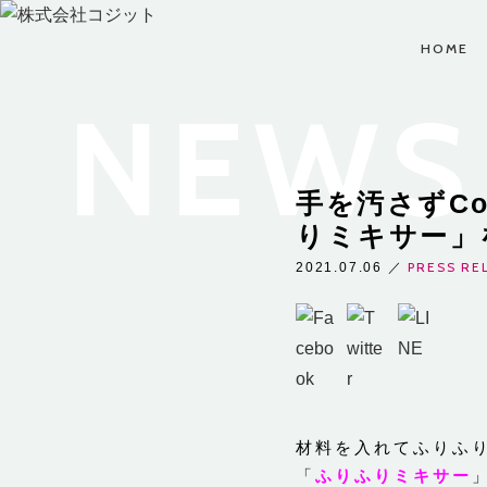
HOME
NEWS 
CUSTOMER
CAREERS
COMPANY
お問い合わせ、ビジネ
手を汚さずC
コジットでは夢と希望
株式会社コジットにつ
スパートナーのお申し
を持った仲間を募集し
ビジネ
いてをご案内します。
込みなど、お気軽にお
りミキサー」
ています。
問い合わせください。
PRESS RE
2021.07.06
／
COMPANY TOP
CAREERS TOP
CUSTOMER TOP
材料を入れてふりふ
「
ふりふりミキサー