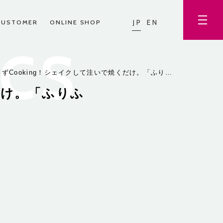
JP
EN
CUSTOMER
ONLINE SHOP
ICS
ずCooking！シェイクして注いで焼くだけ。「ふり…
だけ。「ふりふ