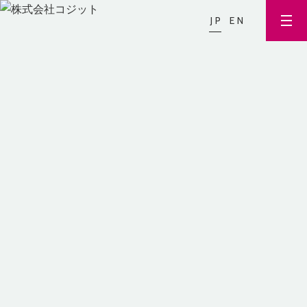
JP
EN
HOME
NEWS & TOPICS
濃密水素で、潤いツヤ髪！サロン級のサラサラ髪に！「L
NEWS & TOPI
UXDY…
CS
濃密水素で、潤いツヤ髪！サロ
ン級のサラサラ髪に！「LUXDY
ヘアケア水素パウダー」を発売
PRESS RELEASE
2020.10.06
／
水素とナノプラチナ配合のパウダーで髪のキュー
ティクル修復や潤いを与える