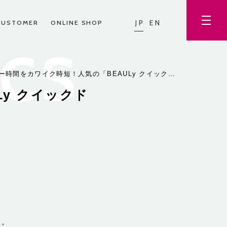
JP
EN
CUSTOMER
ONLINE SHOP
ICS
ー時間をカワイク時短！人気の「BEAULy クイック…
y クイックド
売。