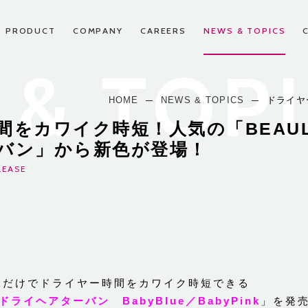
PRODUCT
COMPANY
CAREERS
NEWS & TOPICS
& TOP
HOME
NEWS & TOPICS
ドライヤ
間をカワイク時短！人気の「BEAUL
スパートナー申し込み
先輩たちの声
お問い合わせ
CEO挨拶
沿革
FAQ
バン」から新色が登場！
LEASE
ぶだけでドライヤー時間をカワイク時短できる
ドライヘアターバン BabyBlue／BabyPink
」を発