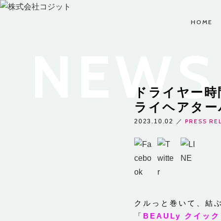
HOME
NEWS 
CUSTOMER
CAREERS
COMPANY
お問い合わせ、ビジネ
ドライヤー時
コジットでは夢と希望
株式会社コジットにつ
スパートナーのお申し
を持った仲間を募集し
ビジネ
いてをご案内します。
込みなど、お気軽にお
ライヘアター
ています。
問い合わせください。
PRESS RE
2023.10.02
／
COMPANY TOP
CAREERS TOP
CUSTOMER TOP
クルっと巻いて、結
「
BEAULy クイック