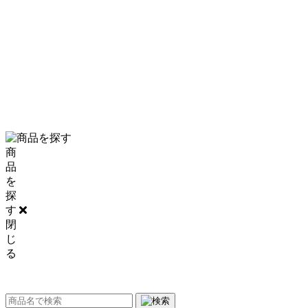
PRIVACY POLICY
SITE MAP
0120-06-5210
商
品
を
探
す
閉
じ
る