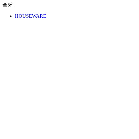
全
5
件
HOUSEWARE