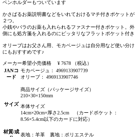
ペンホルダーもついています
かさばるお薬説明書などをいれておけるマチ付きポケットが
２つ。
小銭やバラのお薬も入れられるファスナー付きポケット。外
側にも処方箋を入れるのにピッタリなフラットポケット付き
オリーブはお父さん用、モカベージュは自分用など使い分け
にもおすすめです♪
メーカー希望小売価格
¥ 7678
（税込）
JANコ
モカベージュ： 4969133907739
ード
オリーブ： 4969133907746
商品サイズ（パッケージサイズ）
210×30×150mm
サイズ
本体サイズ
14cm×20cm×厚さ2.5cm （カードポケット：
8.56×5.4cm以下のカードに対応）
材質/成
表地：羊革 裏地：ポリエステル