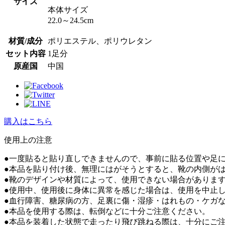
サイズ
本体サイズ
22.0～24.5cm
材質/成分
ポリエステル、ポリウレタン
セット内容
1足分
原産国
中国
購入はこちら
使⽤上の注意
●一度貼ると貼り直しできませんので、事前に貼る位置や足
●本品を貼り付け後、無理にはがそうとすると、靴の内側が
●靴のデザインや材質によって、使用できない場合がありま
●使用中、使用後に身体に異常を感じた場合は、使用を中止
●血行障害、糖尿病の方、足裏に傷・湿疹・はれもの・ケガ
●本品を使用する際は、転倒などに十分ご注意ください。
●本品を装着した状態で走ったり飛び跳ねる際は、十分にご