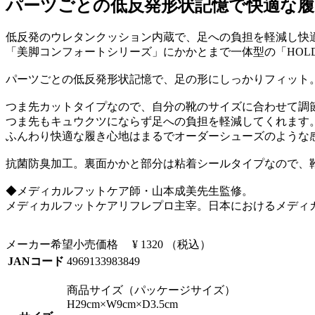
パーツごとの低反発形状記憶で快適な履
低反発のウレタンクッション内蔵で、足への負担を軽減し快
「美脚コンフォートシリーズ」にかかとまで一体型の「HOL
パーツごとの低反発形状記憶で、足の形にしっかりフィット
つま先カットタイプなので、自分の靴のサイズに合わせて調
つま先もキュウクツにならず足への負担を軽減してくれます
ふんわり快適な履き心地はまるでオーダーシューズのような
抗菌防臭加工。裏面かかと部分は粘着シールタイプなので、
◆メディカルフットケア師・山本成美先生監修。
メディカルフットケアリフレプロ主宰。日本におけるメディ
メーカー希望小売価格
¥ 1320
（税込）
JANコード
4969133983849
商品サイズ（パッケージサイズ）
H29cm×W9cm×D3.5cm