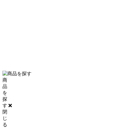
PRIVACY POLICY
SITE MAP
0120-06-5210
商
品
を
探
す
閉
じ
る