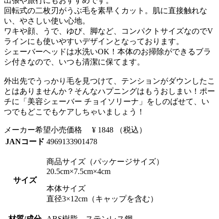
出張や旅行にもおすすめです。
回転式の二枚刃がうぶ毛を素早くカット。肌に直接触れな
い、やさしい使い心地。
ワキや顔、うで、ゆび、脚など、コンパクトサイズなのでV
ラインにも使いやすいデザインとなっております。
シェーバーヘッドは水洗いOK！本体のお掃除ができるブラ
シ付きなので、いつも清潔に保てます。
外出先でうっかり毛を見つけて、テンションがダウンしたこ
とはありませんか？そんなハプニングはもうおしまい！ポー
チに「美容シェーバー チョイソリーナ」をしのばせて、い
つでもどこでもケアしちゃいましょう！
メーカー希望小売価格
¥ 1848
（税込）
JANコード
4969133901478
商品サイズ（パッケージサイズ）
20.5cm×7.5cm×4cm
サイズ
本体サイズ
直径3×12cm（キャップを含む）
材質/成分
ABS樹脂、ステンレス鋼