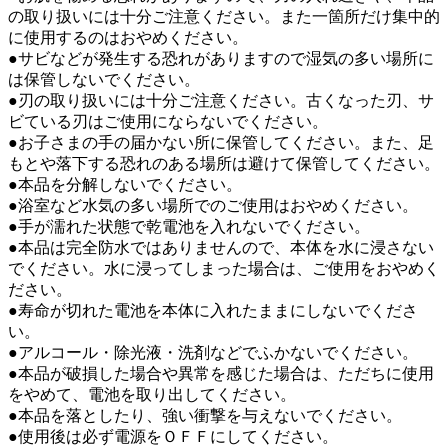
の取り扱いには十分ご注意ください。また一箇所だけ集中的
に使用するのはおやめください。
●サビなどが発生する恐れがありますので湿気の多い場所に
は保管しないでください。
●刃の取り扱いには十分ご注意ください。古くなった刃、サ
ビている刃はご使用にならないでください。
●お子さまの手の届かない所に保管してください。また、足
もとや落下する恐れのある場所は避けて保管してください。
●本品を分解しないでください。
●浴室など水気の多い場所でのご使用はおやめください。
●手が濡れた状態で乾電池を入れないでください。
●本品は完全防水ではありませんので、本体を水に浸さない
でください。水に浸ってしまった場合は、ご使用をおやめく
ださい。
●寿命が切れた電池を本体に入れたままにしないでくださ
い。
●アルコール・除光液・洗剤などでふかないでください。
●本品が破損した場合や異常を感じた場合は、ただちに使用
をやめて、電池を取り出してください。
●本品を落としたり、強い衝撃を与えないでください。
●使用後は必ず電源をＯＦＦにしてください。