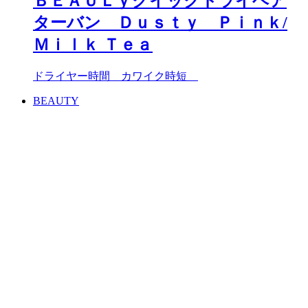
ＢＥＡＵＬｙクイックドライヘア
ターバン Ｄｕｓｔｙ Ｐｉｎｋ/
Ｍｉｌｋ Ｔｅａ
ドライヤー時間 カワイク時短
BEAUTY