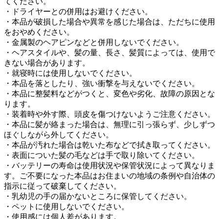
てください。
・ドライヤーとの併用はお避けください。
・本品が破損した場合や異常を感じた場合は、ただちに使用
をおやめください。
・金属製のヘアピンなどと併用しないでください。
・ヘアスタイルや、髪の量、長さ、髪質によっては、使用で
きない場合があります。
・就寝時には使用しないでください。
・本品を落としたり、強い衝撃を与えないでください。
・本品に整髪料などがつくと、変色や劣化、故障の原因とな
ります。
・装着時や外す際、頭皮を傷つけないようご注意ください。
・本品に髪が絡まった場合は、無理に引っ張らず、少しずつ
ほぐしながら外してください。
・本品が汚れた場合は乾いた布などで拭き取ってください。
・表面についた髪の毛などは手で取り除いてください。
・バッテリーの寿命は使用状況や保管状況によって異なりま
す。ご不要になった本品はお住まいの地域の条例や自治体の
指示に従って破棄してください。
・乳幼児の手の届かないところに保管してください。
・ペットに使用しないでください。
・使用感には個人差があります。