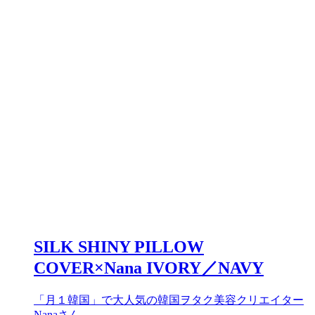
SILK SHINY PILLOW
COVER×Nana IVORY／NAVY
「月１韓国」で大人気の韓国ヲタク美容クリエイター
Nanaさん…