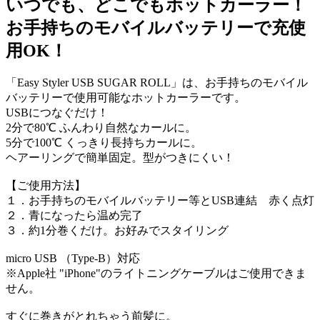
いつでも、どこでもホットカーラー！
お手持ちのモバイルバッテリーで充使
用OK！
「Easy Styler USB SUGAR ROLL」は、お手持ちのモバイル
バッテリーで使用可能なホットカーラーです。
USBにつなぐだけ！
2分で80℃ ふんわり自然なカールに。
5分で100℃ くっきり長持ちカールに。
ヘアーリングで簡単固定。型がつきにくい！
【ご使用方法】
１．お手持ちのモバイルバッテリー等とUSB連結 赤く点灯
２．青になったら温め完了
３．約1分巻くだけ。お好みでスタイリング
micro USB （Type-B）対応
※Apple社 "iPhone"のライトニングケーブルはご使用できま
せん。
すぐに巻きがとれちゃう前髪に。