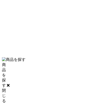
PRIVACY POLICY
SITE MAP
0120-06-5210
商
品
を
探
す
閉
じ
る