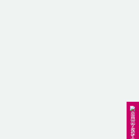
国
中国
商
品
を
探