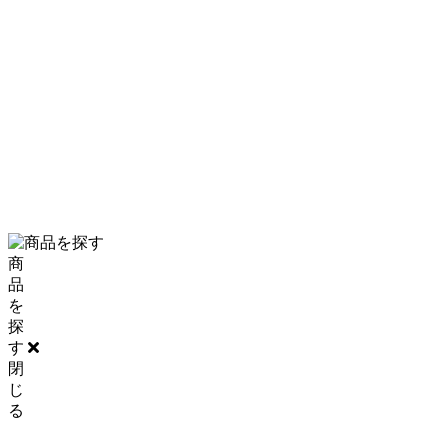
PRIVACY POLICY
SITE MAP
0120-06-5210
商
品
を
探
す
閉
じ
る