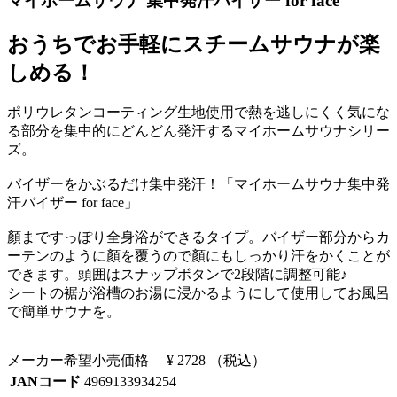
マイホームサウナ 集中発汗バイザー for face
おうちでお手軽にスチームサウナが楽
しめる！
ポリウレタンコーティング生地使用で熱を逃しにくく気にな
る部分を集中的にどんどん発汗するマイホームサウナシリー
ズ。
バイザーをかぶるだけ集中発汗！「マイホームサウナ集中発
汗バイザー for face」
顏まですっぽり全身浴ができるタイプ。バイザー部分からカ
ーテンのように顏を覆うので顏にもしっかり汗をかくことが
できます。頭囲はスナップボタンで2段階に調整可能♪
シートの裾が浴槽のお湯に浸かるようにして使用してお風呂
で簡単サウナを。
メーカー希望小売価格
¥ 2728
（税込）
JANコード
4969133934254