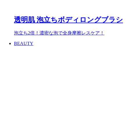
透明肌 泡立ちボディロングブラシ
泡立ち2倍！濃密な泡で全身摩擦レスケア！
BEAUTY